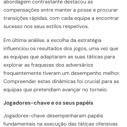
abordagem contrastante destacou as
compensações entre manter a posse e procurar
transições rápidas, com cada equipa a encontrar
sucesso nos seus estilos respetivos.
Em última análise, a escolha da estratégia
influenciou os resultados dos jogos, uma vez que
as equipas que adaptaram as suas táticas para
explorar as fraquezas dos adversários
frequentemente tiveram um desempenho melhor.
Compreender estas dinâmicas foi crucial para as
equipas que pretendiam avançar no torneio.
Jogadores-chave e os seus papéis
Jogadores-chave desempenharam papéis
fundamentais na execução das táticas ofensivas