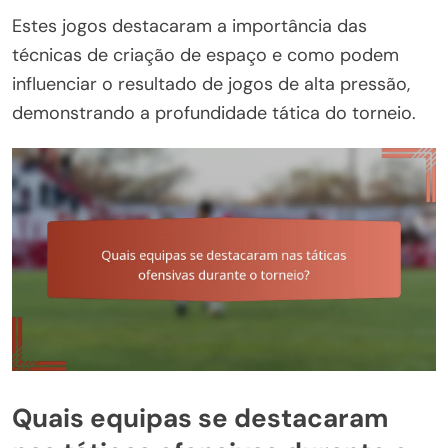
Estes jogos destacaram a importância das
técnicas de criação de espaço e como podem
influenciar o resultado de jogos de alta pressão,
demonstrando a profundidade tática do torneio.
Quais equipas se destacaram