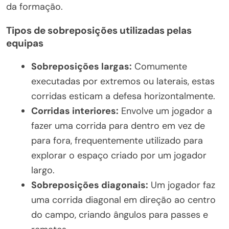
da formação.
Tipos de sobreposições utilizadas pelas
equipas
Sobreposições largas:
Comumente
executadas por extremos ou laterais, estas
corridas esticam a defesa horizontalmente.
Corridas interiores:
Envolve um jogador a
fazer uma corrida para dentro em vez de
para fora, frequentemente utilizado para
explorar o espaço criado por um jogador
largo.
Sobreposições diagonais:
Um jogador faz
uma corrida diagonal em direção ao centro
do campo, criando ângulos para passes e