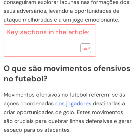
conseguiram explorar lacunas nas formações dos
seus adversários, levando a oportunidades de
ataque melhoradas e a um jogo emocionante.
Key sections in the article:
O que são movimentos ofensivos
no futebol?
Movimentos ofensivos no futebol referem-se às
ações coordenadas
dos jogadores
destinadas a
criar oportunidades de golo. Estes movimentos
são cruciais para quebrar linhas defensivas e gerar
espaço para os atacantes.