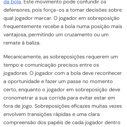
da bola
. Este movimento pode confundir os
defensores, pois força-os a tomar decisões sobre
qual jogador marcar. O jogador em sobreposição
frequentemente recebe a bola numa posição mais
vantajosa, permitindo um cruzamento ou um
remate à baliza.
Mecanicamente, as sobreposições requerem um
tempo e comunicação precisos entre os
jogadores. O jogador com a bola deve reconhecer
a oportunidade e fazer um passe no momento
certo, enquanto o jogador em sobreposição deve
cronometrar a sua corrida para evitar estar em
fora de jogo. Sobreposições eficazes muitas vezes
envolvem transições rápidas e uma clara
compreensão dos papéis de cada jogador dentro