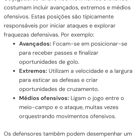
costumam incluir avançados, extremos e médios
ofensivos. Estas posições são tipicamente
responsáveis por iniciar ataques e explorar
fraquezas defensivas. Por exemplo:
Avançados:
Focam-se em posicionar-se
para receber passes e finalizar
oportunidades de golo.
Extremos:
Utilizam a velocidade e a largura
para esticar as defesas e criar
oportunidades de cruzamento.
Médios ofensivos:
Ligam o jogo entre o
meio-campo e o ataque, muitas vezes
orquestrando movimentos ofensivos.
Os defensores também podem desempenhar um