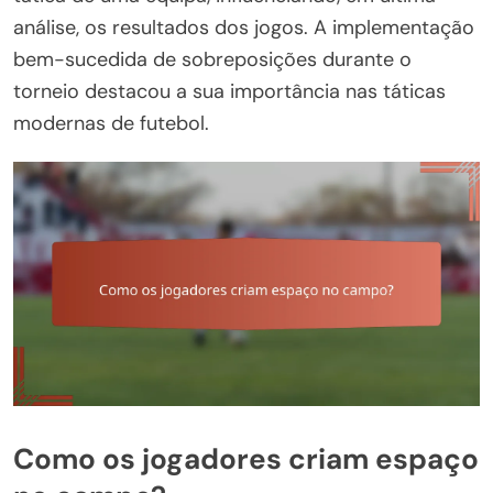
análise, os resultados dos jogos. A implementação
bem-sucedida de sobreposições durante o
torneio destacou a sua importância nas táticas
modernas de futebol.
Como os jogadores criam espaço