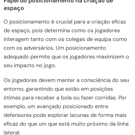
Papel do posicionamento na criação de
espaço
O posicionamento é crucial para a criação eficaz
de espaço, pois determina como os jogadores
interagem tanto com os colegas de equipa como
com os adversários. Um posicionamento
adequado permite que os jogadores maximizem o
seu impacto no jogo.
Os jogadores devem manter a consciência do seu
entorno, garantindo que estão em posições
ótimas para receber a bola ou fazer corridas. Por
exemplo, um avançado posicionado entre
defensores pode explorar lacunas de forma mais
eficaz do que um que está muito próximo da linha
lateral.