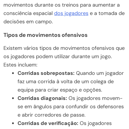
movimentos durante os treinos para aumentar a
consciência espacial
dos jogadores
e a tomada de
decisões em campo.
Tipos de movimentos ofensivos
Existem vários tipos de movimentos ofensivos que
os jogadores podem utilizar durante um jogo.
Estes incluem:
Corridas sobrepostas:
Quando um jogador
faz uma corrida à volta de um colega de
equipa para criar espaço e opções.
Corridas diagonais:
Os jogadores movem-
se em ângulos para confundir os defensores
e abrir corredores de passe.
Corridas de verificação:
Os jogadores