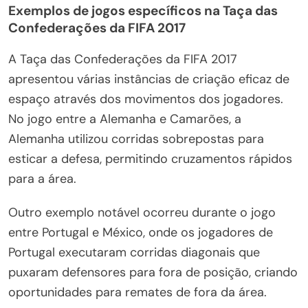
Exemplos de jogos específicos na Taça das
Confederações da FIFA 2017
A Taça das Confederações da FIFA 2017
apresentou várias instâncias de criação eficaz de
espaço através dos movimentos dos jogadores.
No jogo entre a Alemanha e Camarões, a
Alemanha utilizou corridas sobrepostas para
esticar a defesa, permitindo cruzamentos rápidos
para a área.
Outro exemplo notável ocorreu durante o jogo
entre Portugal e México, onde os jogadores de
Portugal executaram corridas diagonais que
puxaram defensores para fora de posição, criando
oportunidades para remates de fora da área.