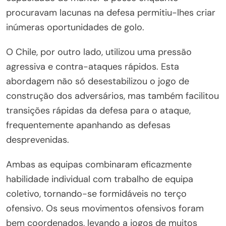
procuravam lacunas na defesa permitiu-lhes criar
inúmeras oportunidades de golo.
O Chile, por outro lado, utilizou uma pressão
agressiva e contra-ataques rápidos. Esta
abordagem não só desestabilizou o jogo de
construção dos adversários, mas também facilitou
transições rápidas da defesa para o ataque,
frequentemente apanhando as defesas
desprevenidas.
Ambas as equipas combinaram eficazmente
habilidade individual com trabalho de equipa
coletivo, tornando-se formidáveis no terço
ofensivo. Os seus movimentos ofensivos foram
bem coordenados, levando a jogos de muitos