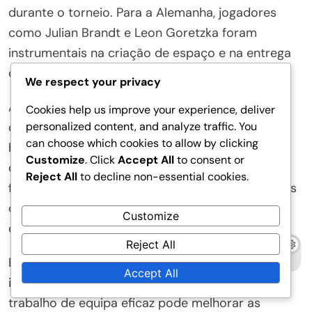
durante o torneio. Para a Alemanha, jogadores
como Julian Brandt e Leon Goretzka foram
instrumentais na criação de espaço e na entrega
de passes precisos que desbloquearam defesas.
We respect your privacy
Alexis Sánchez e Arturo Vidal do Chile foram
Cookies help us improve your experience, deliver
personalized content, and analyze traffic. You
cruciais nos seus movimentos ofensivos, com as
can choose which cookies to allow by clicking
habilidades de drible de Sánchez e a capacidade
Customize
. Click
Accept All
to consent or
de Vidal para fazer corridas tardias na área
Reject All
to decline non-essential cookies.
frequentemente a levar a golos decisivos. As suas
contribuições foram vitais para manter o ímpeto
Customize
ofensivo das suas equipas.
Reject All
Estes jogadores não só mostraram brilho
Accept All
individual, mas também demonstraram como o
trabalho de equipa eficaz pode melhorar as