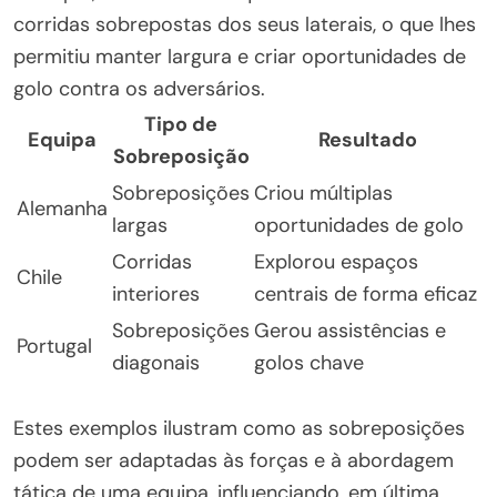
corridas sobrepostas dos seus laterais, o que lhes
permitiu manter largura e criar oportunidades de
golo contra os adversários.
Tipo de
Equipa
Resultado
Sobreposição
Sobreposições
Criou múltiplas
Alemanha
largas
oportunidades de golo
Corridas
Explorou espaços
Chile
interiores
centrais de forma eficaz
Sobreposições
Gerou assistências e
Portugal
diagonais
golos chave
Estes exemplos ilustram como as sobreposições
podem ser adaptadas às forças e à abordagem
tática de uma equipa, influenciando, em última