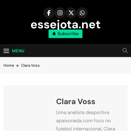
Skip
to
content
essejota.net
Subscribe
MENU
Home
Clara Voss
Clara Voss
Uma analista desportiva
apaixonada com foco no
futebol internacional, Clara